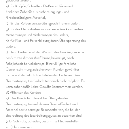
geklebter Stellen,
e) für Knöpfe, Schnallen, Reißverschlüsse und
ähnliches Zubehör aus nicht reinigungs- und
färbebeständigem Material,
f) für das Reißen von zu dünn geschliffenem Leder,
g) für das Hervortreten von insbesondere kaschierten
Vernarbungen und Verletzungen des Leders,
h) für Riss- und Faltenbildung durch Überspannung des
Leders.
i) Beim Färben wird der Wunsch des Kunden, der eine
besNmmte Art der Ausführung bevorzugt, nach
Möglichkeit berücksichtigt. Eine völlige farbliche
Übereinstimmung zwischen vom Kunden gewählter
Farbe und der letztlich entstehenden Farbe auf dem
Bearbeitungsgut ist jedoch technisch nicht möglich. Es
kann daher dafür keine Gewähr übernommen werden.
3) Pflichten des Kunden
a) Der Kunde hat Unikat bei Übergabe des
Bearbeitungsgutes auf dessen Beschaffenheit und
Material sowie sonstige Besonderheiten, die bei der
Bearbeitung des Bearbeitungsgutes zu beachten sind
(z.B. Schmutz, Schäden, bestimmte Fleckenstellen
etc.), hinzuweisen.