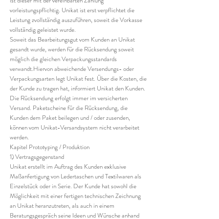
ist dieser mit der vereinbarten Zahlung
vorleistungspflichtig. Unikat ist erst verpflichtet die
Leistung zvollständig auszuführen, soweit die Vorkasse
vollständig geleistet wurde.
Soweit das Bearbeitungsgut vom Kunden an Unikat
gesandt wurde, werden für die Rücksendung soweit
möglich die gleichen Verpackungsstandards
verwandt.Hiervon abweichende Versendungs- oder
Verpackungsarten legt Unikat fest. Über die Kosten, die
der Kunde zu tragen hat, informiert Unikat den Kunden.
Die Rücksendung erfolgt immer im versicherten
Versand. Paketscheine für die Rücksendung, die
Kunden dem Paket beilegen und / oder zusenden,
können vom Unikat-Versandsystem nicht verarbeitet
werden.
Kapitel Prototyping / Produktion
1) Vertragsgegenstand
Unikat erstellt im Auftrag des Kunden exklusive
Maßanfertigung von Ledertaschen und Textilwaren als
Einzelstück oder in Serie. Der Kunde hat sowohl die
Möglichkeit mit einer fertigen technischen Zeichnung
an Unikat heranzutreten, als auch in einem
Beratungsgespräch seine Ideen und Wünsche anhand