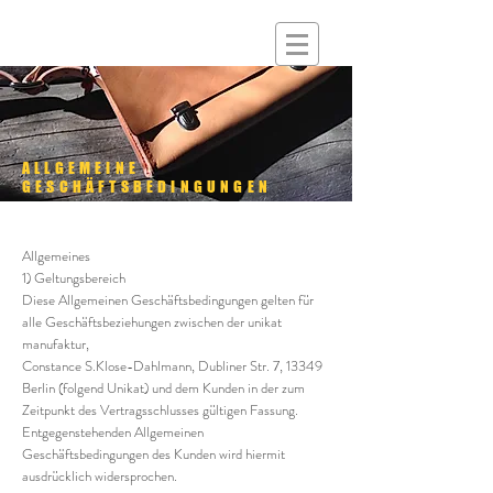
ALLGEMEINE
GESCHÄFTSBEDINGUNGEN
Allgemeines
1) Geltungsbereich
Diese Allgemeinen Geschäftsbedingungen gelten für
alle Geschäftsbeziehungen zwischen der unikat
manufaktur,
Constance S.Klose-Dahlmann, Dubliner Str. 7, 13349
Berlin (folgend Unikat) und dem Kunden in der zum
Zeitpunkt des Vertragsschlusses gültigen Fassung.
Entgegenstehenden Allgemeinen
Geschäftsbedingungen des Kunden wird hiermit
ausdrücklich widersprochen.