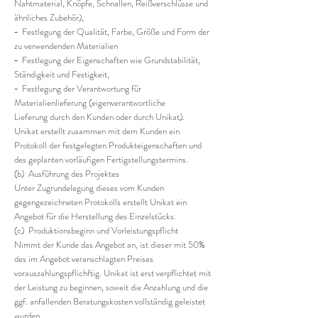
Nahtmaterial, Knöpfe, Schnallen, Reißverschlüsse und
ähnliches Zubehör),
− Festlegung der Qualität, Farbe, Größe und Form der
zu verwendenden Materialien
− Festlegung der Eigenschaften wie Grundstabilität,
Ständigkeit und Festigkeit,
− Festlegung der Verantwortung für
Materialienlieferung (eigenverantwortliche
Lieferung durch den Kunden oder durch Unikat).
Unikat erstellt zusammen mit dem Kunden ein
Protokoll der festgelegten Produkteigenschaften und
des geplanten vorläufigen Fertigstellungstermins.
(b) Ausführung des Projektes
Unter Zugrundelegung dieses vom Kunden
gegengezeichneten Protokolls erstellt Unikat ein
Angebot für die Herstellung des Einzelstücks.
(c) Produktionsbeginn und Vorleistungspflicht
Nimmt der Kunde das Angebot an, ist dieser mit 50%
des im Angebot veranschlagten Preises
vorauszahlungspflichftig. Unikat ist erst verpflichtet mit
der Leistung zu beginnen, soweit die Anzahlung und die
ggf. anfallenden Beratungskosten vollständig geleistet
wurden.